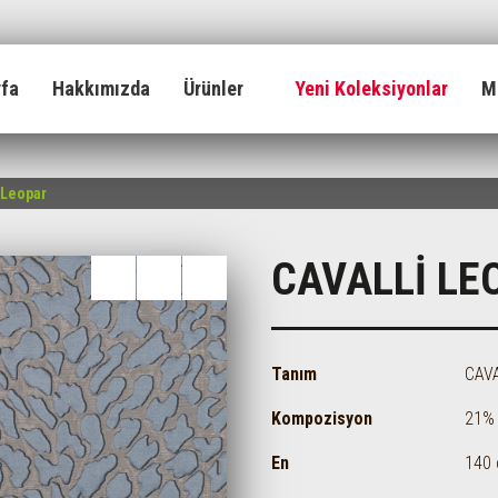
yfa
Hakkımızda
Ürünler
Yeni Koleksiyonlar
M
 Leopar
CAVALLİ LE
Tanım
CAVA
Kompozisyon
21%
En
140