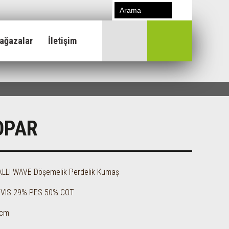
ağazalar
İletişim
OPAR
LLI WAVE Döşemelik Perdelik Kumaş
 VIS 29% PES 50% COT
 cm