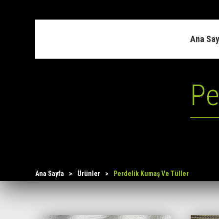
Ana Sa
Pe
Ana Sayfa
>
Ürünler
>
Perdelik Kumaş Ve Tüller