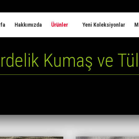
yfa
Hakkımızda
Ürünler
Yeni Koleksiyonlar
M
rdelik Kumaş ve Tül