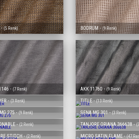
 -
BODRUM -
(5 Renk)
(9 Renk)
1146 -
AKK 11760 -
(7 Renk)
(9 Renk)
ER -
TITLE -
(3 Renk)
(13 Renk)
MG 275 -
SENA MG 301 -
(9 Renk)
(3 Renk)
ONABLE -
TANJORE ORIANA 366638 -
(2 Renk)
(
RE STITCH -
MICRO SATIN FLAME -
(2 Renk)
(47 Re