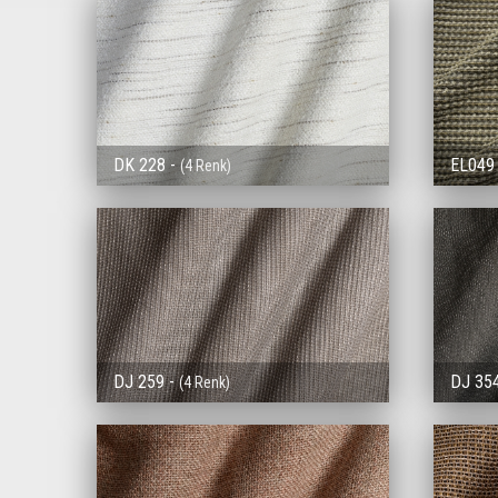
DK 228 -
EL049
(4 Renk)
DJ 259 -
DJ 35
(4 Renk)