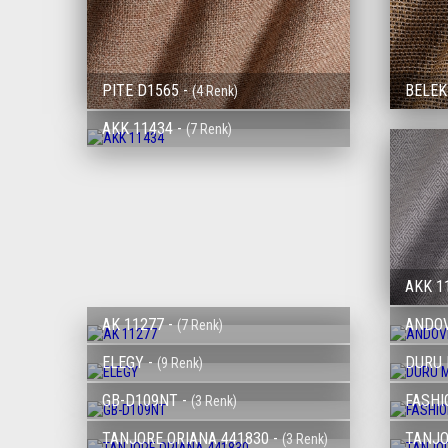
PITE D1565 -
BELEK
(4 Renk)
AKK 11434 -
(7 Renk)
AKK 1
AK 11277 -
ANDOV
(7 Renk)
ELEGY -
DURU 
(9 Renk)
GB-D109NT -
FASHI
(3 Renk)
TANJORE ORIANA 441830 -
TANJO
(3 Renk)