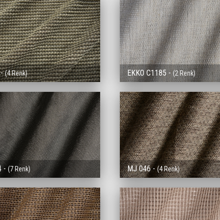
 -
EKKO C1185 -
(4 Renk)
(2 Renk)
4 -
MJ 046 -
(7 Renk)
(4 Renk)