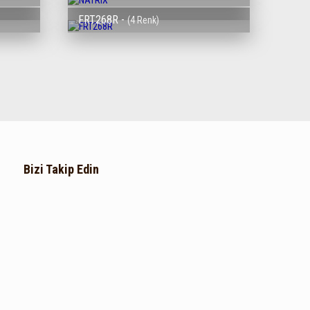
FRT268R -
(4 Renk)
Bizi Takip Edin