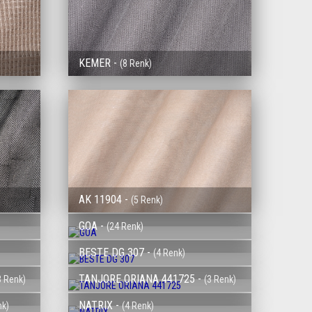
KEMER -
(8 Renk)
AK 11904 -
(5 Renk)
GOA -
(24 Renk)
BESTE DG 307 -
(4 Renk)
TANJORE ORIANA 441725 -
3 Renk)
(3 Renk)
NATRIX -
nk)
(4 Renk)